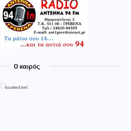
O καιρός