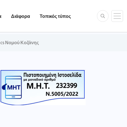
α
Διάφορα
Τοπικός τύπος
pics Νομού Κοζάνης