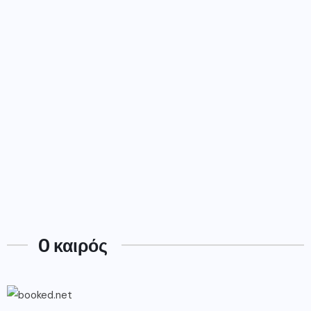
O καιρός