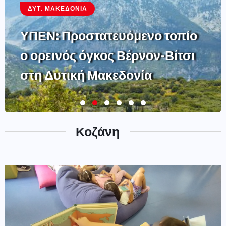
ΔΥΤ. ΜΑΚΕΔΟΝΊΑ
ΥΠΕΝ: Προστατευόμενο τοπίο
ο ορεινός όγκος Βέρνον-Βίτσι
στη Δυτική Μακεδονία
Κοζάνη