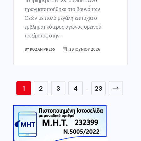
Το τριήμερο 26-28 Ιουνίου 2026
πραγματοποήθηκε στο βουνό των
Θεών με πολύ μεγάλη επιτυχία ο
εμβληματικότερος αγώνας ορεινού
τρεξίματος στην...
BY
KOZANIPRESS
29 ΙΟΥΝΊΟΥ 2026
1
2
3
4
23
…