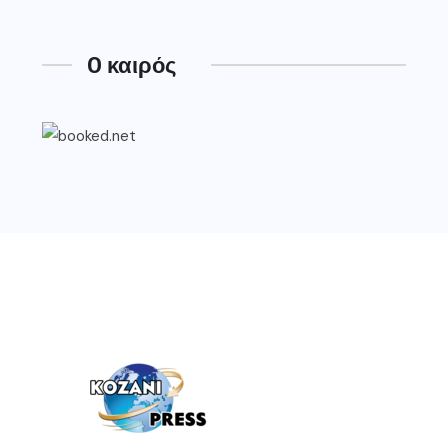
O καιρός