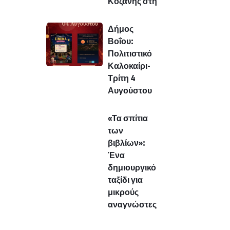
Κοζάνης στη
Δήμος
Βοΐου:
Πολιτιστικό
Καλοκαίρι-
Τρίτη 4
Αυγούστου
«Τα σπίτια
των
βιβλίων»:
Ένα
δημιουργικό
ταξίδι για
μικρούς
αναγνώστες