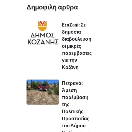
Δημοφιλή άρθρα
EcoZani: Σε
δημόσια
διαβούλευση
οι μικρές
παρεμβάσεις
για την
Κοζάνη
Πετρανά:
Άμεση
παρέμβαση
της
Πολιτικής
Προστασίας
του Δήμου