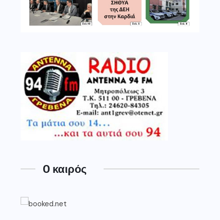
O καιρός