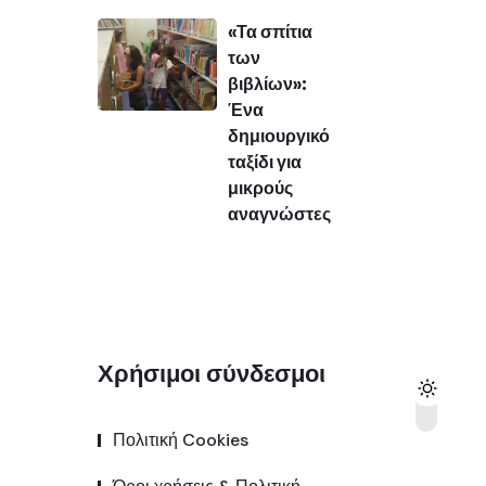
«Τα σπίτια
των
βιβλίων»:
Ένα
δημιουργικό
ταξίδι για
μικρούς
αναγνώστες
Χρήσιμοι σύνδεσμοι
Πολιτική Cookies