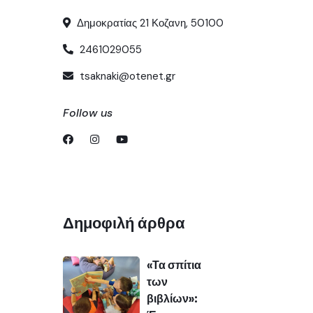
Δημοκρατίας 21 Κοζανη, 50100
2461029055
tsaknaki@otenet.gr
Follow us
Δημοφιλή άρθρα
«Τα σπίτια
των
βιβλίων»: