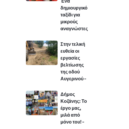
Ένα
δημιουργικό
ταξίδι για
μικρούς
αναγνώστες
Στην τελική
ευθεία οι
εργασίες
βελτίωσης
της οδού
Αυγερινού –
Δήμος
Κοζάνης: Το
έργο μας,
μιλά από
μόνο του! –