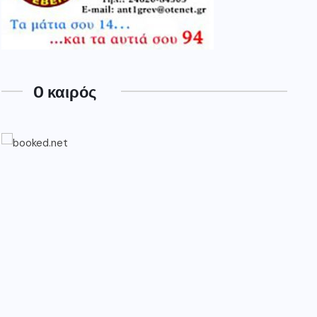
O καιρός