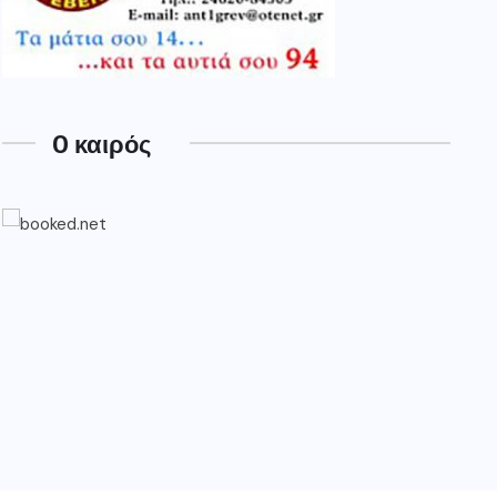
O καιρός