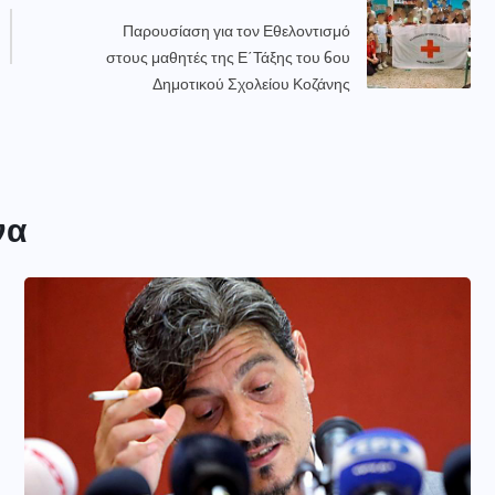
Παρουσίαση για τον Εθελοντισμό
στους μαθητές της Ε΄Τάξης του 6ου
Δημοτικού Σχολείου Κοζάνης
να