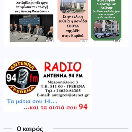
O καιρός