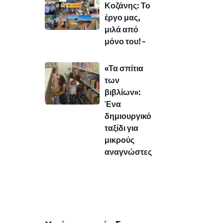
Κοζάνης: Το
έργο μας,
μιλά από
μόνο του! –
«Τα σπίτια
των
βιβλίων»:
Ένα
δημιουργικό
ταξίδι για
μικρούς
αναγνώστες