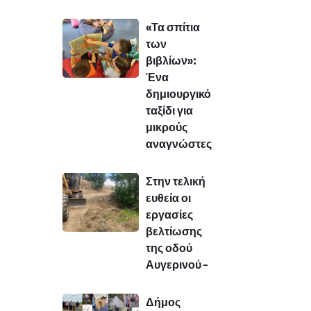
«Τα σπίτια
των
βιβλίων»:
Ένα
δημιουργικό
ταξίδι για
μικρούς
αναγνώστες
Στην τελική
ευθεία οι
εργασίες
βελτίωσης
της οδού
Αυγερινού –
Δήμος