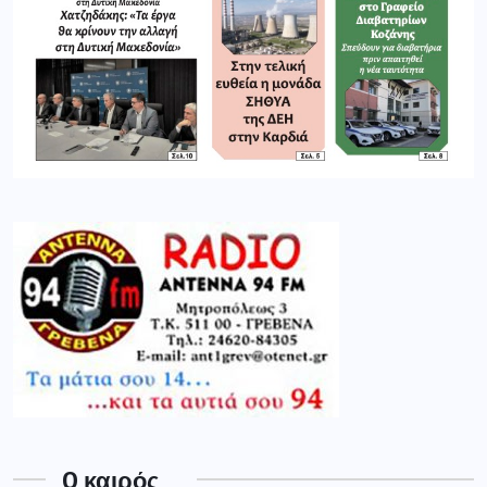
O καιρός