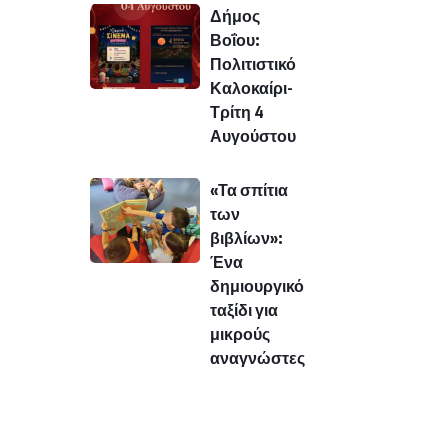
Δήμος
Βοΐου:
Πολιτιστικό
Καλοκαίρι-
Τρίτη 4
Αυγούστου
«Τα σπίτια
των
βιβλίων»:
Ένα
δημιουργικό
ταξίδι για
μικρούς
αναγνώστες