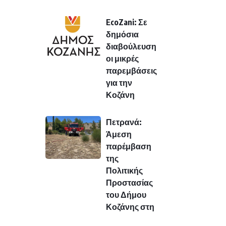
EcoZani: Σε
δημόσια
διαβούλευση
οι μικρές
παρεμβάσεις
για την
Κοζάνη
Πετρανά:
Άμεση
παρέμβαση
της
Πολιτικής
Προστασίας
του Δήμου
Κοζάνης στη