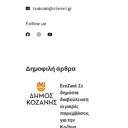
tsaknaki@otenet.gr
Follow us
Δημοφιλή άρθρα
EcoZani: Σε
δημόσια
διαβούλευση
οι μικρές
παρεμβάσεις
για την
Κοζάνη