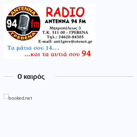
O καιρός