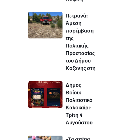
Πετρανά:
Άμεση
παρέμβαση
της
Πολιτικής
Προστασίας
του Δήμου
Κοζάνης στη
Δήμος
Βοΐου:
Πολιτιστικό
Καλοκαίρι-
Τρίτη 4
Αυγούστου
«Τα σπίτια