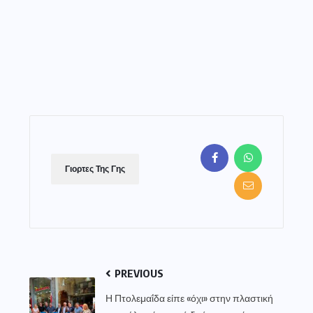
Γιορτες Της Γης
PREVIOUS
Η Πτολεμαΐδα είπε «όχι» στην πλαστική