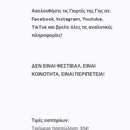
Ακολουθήστε τις Γιορτές της Γης σε:
Facebook
,
Instagram
,
Youtube
,
Tik
Tok
και βρείτε όλες τις αναλυτικές
πληροφορίες!
ΔΕΝ
ΕΙΝΑΙ
ΦΕΣΤΙΒΑΛ
,
ΕΙΝΑΙ
ΚΟΙΝΟΤΗΤΑ, ΕΙΝΑΙ ΠΕΡΙΠΕΤΕΙΑ
!
Τ
ι
μ
έ
ς
ε
ι
σ
ι
τηρ
ί
ων
:
Τριήμερο προπώληση: 35€