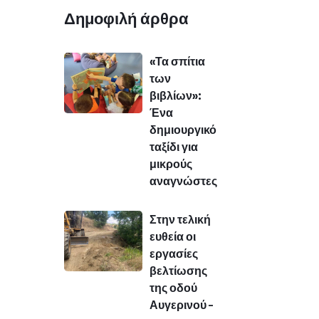
Δημοφιλή άρθρα
«Τα σπίτια
των
βιβλίων»:
Ένα
δημιουργικό
ταξίδι για
μικρούς
αναγνώστες
Στην τελική
ευθεία οι
εργασίες
βελτίωσης
της οδού
Αυγερινού –