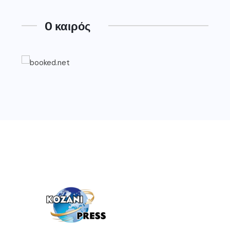
O καιρός