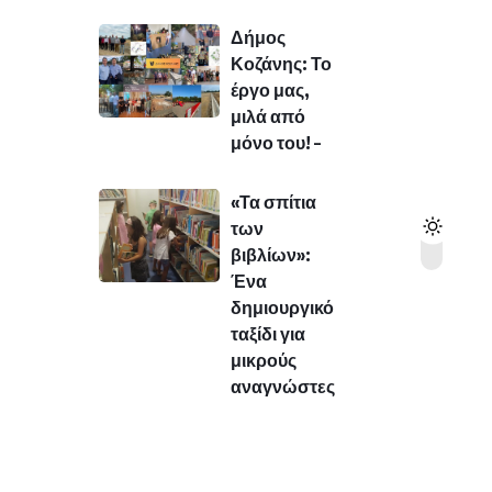
Δήμος
Κοζάνης: Το
έργο μας,
μιλά από
μόνο του! –
«Τα σπίτια
των
βιβλίων»:
Ένα
δημιουργικό
ταξίδι για
μικρούς
αναγνώστες