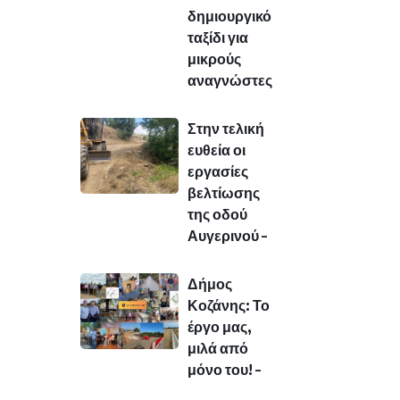
δημιουργικό
ταξίδι για
μικρούς
αναγνώστες
Στην τελική
ευθεία οι
εργασίες
βελτίωσης
της οδού
Αυγερινού –
Δήμος
Κοζάνης: Το
έργο μας,
μιλά από
μόνο του! –