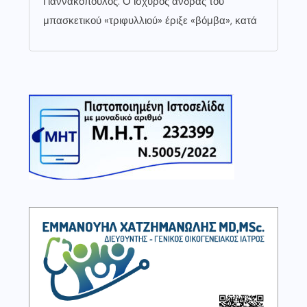
Γιαννακόπουλος. Ο ισχυρός άνδρας του
μπασκετικού «τριφυλλιού» έριξε «βόμβα», κατά