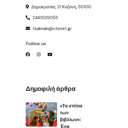
Δημοκρατίας 21 Κοζανη, 50100
2461029055
tsaknaki@otenet.gr
Follow us
Δημοφιλή άρθρα
«Τα σπίτια
των
βιβλίων»:
Ένα