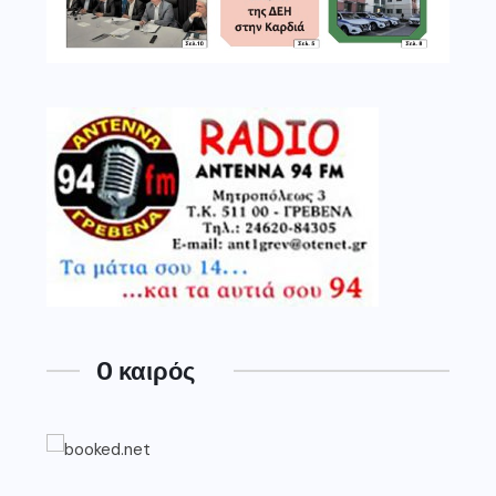
O καιρός