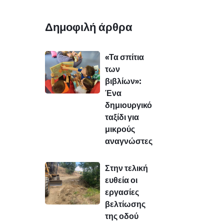
Δημοφιλή άρθρα
«Τα σπίτια
των
βιβλίων»:
Ένα
δημιουργικό
ταξίδι για
μικρούς
αναγνώστες
Στην τελική
ευθεία οι
εργασίες
βελτίωσης
της οδού