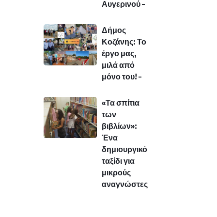
Αυγερινού –
Δήμος
Κοζάνης: Το
έργο μας,
μιλά από
μόνο του! –
«Τα σπίτια
των
βιβλίων»:
Ένα
δημιουργικό
ταξίδι για
μικρούς
αναγνώστες