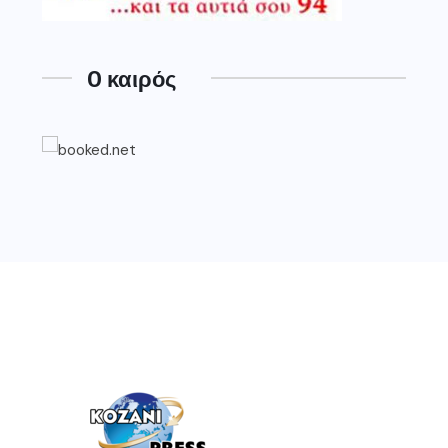
O καιρός