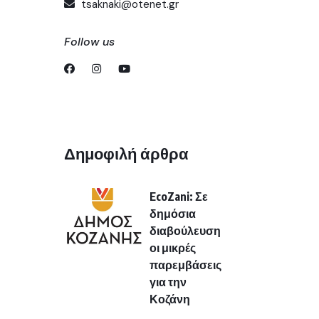
tsaknaki@otenet.gr
Follow us
Δημοφιλή άρθρα
EcoZani: Σε
δημόσια
διαβούλευση
οι μικρές
παρεμβάσεις
για την
Κοζάνη