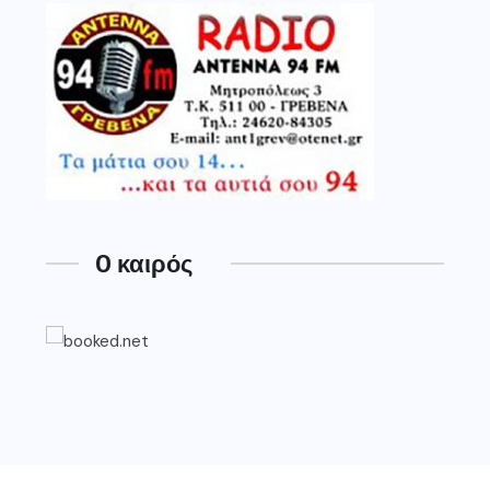
O καιρός