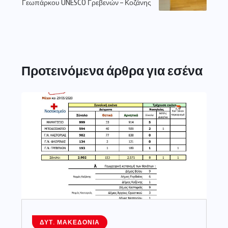
Γεωπάρκου UNESCO Γρεβενών – Κοζάνης
Προτεινόμενα άρθρα για εσένα
ΔΥΤ. ΜΑΚΕΔΟΝΊΑ