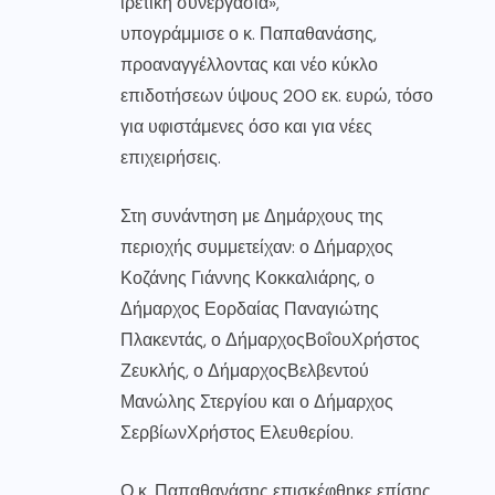
ιρετική
συνεργ
α
σί
α
»,
υπογράμμισε ο κ. Παπαθανάσης,
προαναγγέλλοντας και νέο κύκλο
επιδοτήσεων ύψους 200 εκ. ευρώ, τόσο
για υφιστάμενες όσο και για νέες
επιχειρήσεις.
Στη συνάντηση με Δημάρχους της
περιοχής συμμετείχαν: ο Δήμαρχος
Κοζάνης Γιάννης Κοκκαλιάρης, ο
Δήμαρχος Εορδαίας Παναγιώτης
Πλακεντάς
, ο Δήμαρχος
Βοΐου
Χρήστος
Ζευκλής
, ο Δήμαρχος
Βελβεντού
Μανώλης Στεργίου και ο Δήμαρχος
Σερβίων
Χρήστος Ελευθερίου.
Ο κ. Παπαθανάσης επισκέφθηκε επίσης