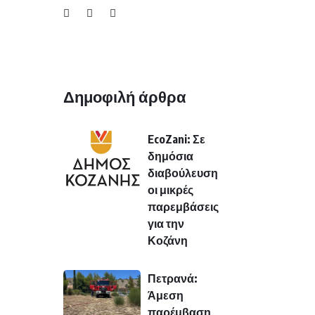
Δημοφιλή άρθρα
EcoZani: Σε
δημόσια
διαβούλευση
οι μικρές
παρεμβάσεις
για την
Κοζάνη
Πετρανά:
Άμεση
παρέμβαση