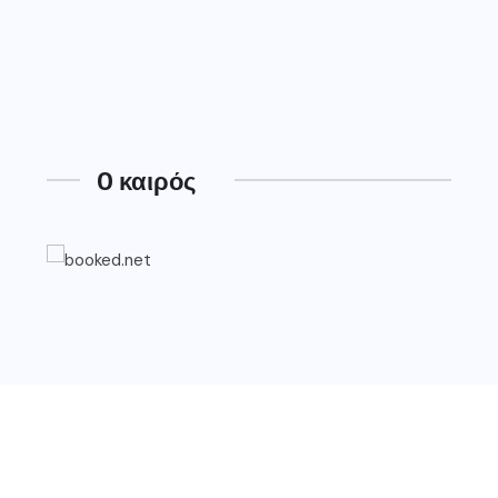
O καιρός