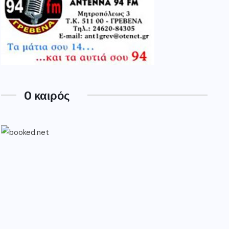
O καιρός