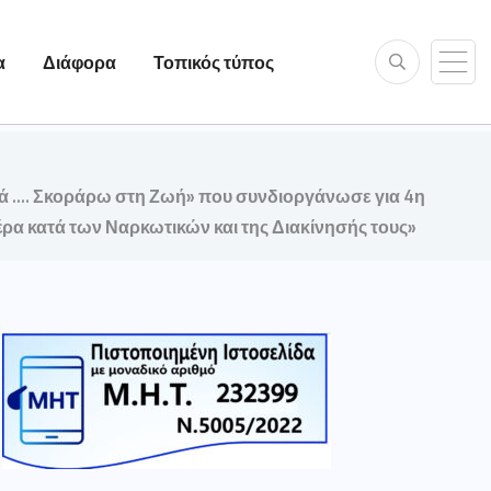
α
Διάφορα
Τοπικός τύπος
κά …. Σκοράρω στη Ζωή» που συνδιοργάνωσε για 4η
ρα κατά των Ναρκωτικών και της Διακίνησής τους»