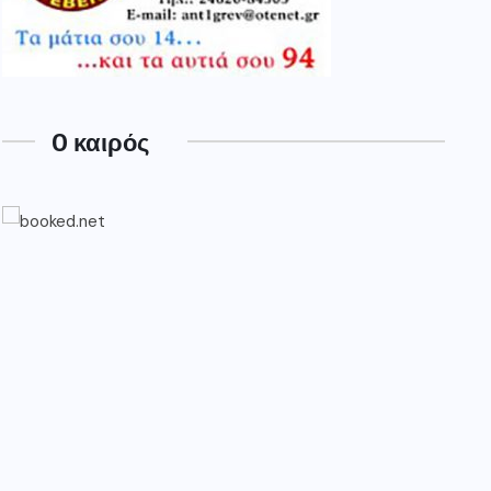
O καιρός