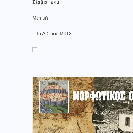
Σέρβια 1943
Με τιμή,
Το Δ.Σ. του Μ.Ο.Σ.