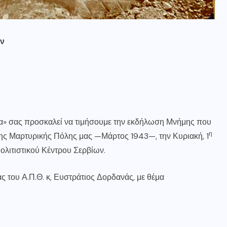
ων
σας προσκαλεί να τιμήσουμε την εκδήλωση Μνήμης που
η
της Μαρτυρικής Πόλης μας —Μάρτος 1943—, την Κυριακή, 1
ολιτιστικού Κέντρου Σερβίων.
του Α.Π.Θ. κ, Ευστράτιος Δορδανάς, με θέμα