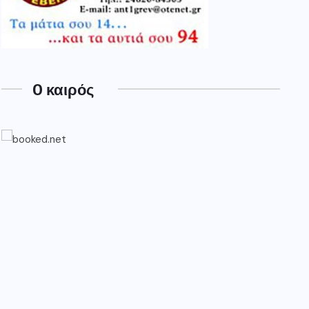
O καιρός