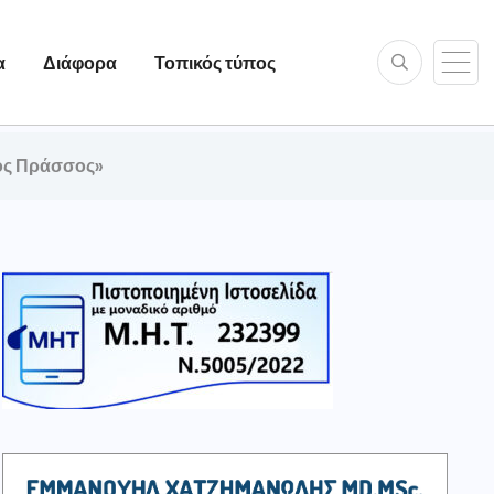
α
Διάφορα
Τοπικός τύπος
ιος Πράσσος»