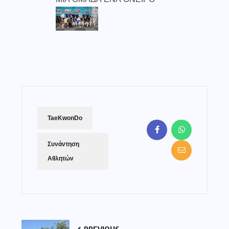
TaeKwonDo
Συνάντηση
Αθλητών
PREVIOUS