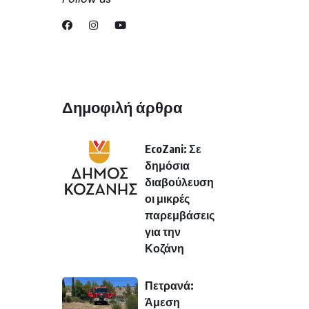
Δημοφιλή άρθρα
EcoZani: Σε
δημόσια
διαβούλευση
οι μικρές
παρεμβάσεις
για την
Κοζάνη
Πετρανά:
Άμεση