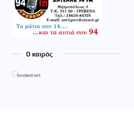
O καιρός