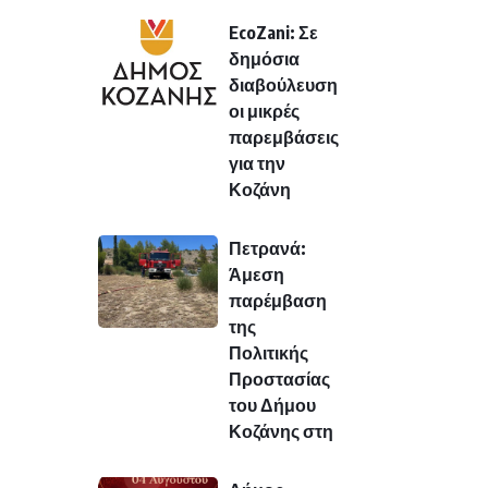
EcoZani: Σε
δημόσια
διαβούλευση
οι μικρές
παρεμβάσεις
για την
Κοζάνη
Πετρανά:
Άμεση
παρέμβαση
της
Πολιτικής
Προστασίας
του Δήμου
Κοζάνης στη