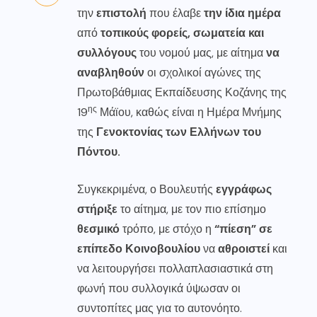
την
επιστολή
που έλαβε
την ίδια ημέρα
από
τοπικούς φορείς, σωματεία και
συλλόγους
του νομού μας, με αίτημα
να
αναβληθούν
οι σχολικοί αγώνες της
Πρωτοβάθμιας Εκπαίδευσης Κοζάνης της
ης
19
Μάϊου, καθώς είναι η Ημέρα Μνήμης
της
Γενοκτονίας των Ελλήνων του
Πόντου.
Συγκεκριμένα, ο Βουλευτής
εγγράφως
στήριξε
το αίτημα, με τον πιο επίσημο
θεσμικό
τρόπο, με στόχο η
“πίεση” σε
επίπεδο Κοινοβουλίου
να
αθροιστεί
και
να λειτουργήσει πολλαπλασιαστικά στη
φωνή που συλλογικά ύψωσαν οι
συντοπίτες μας για το αυτονόητο.