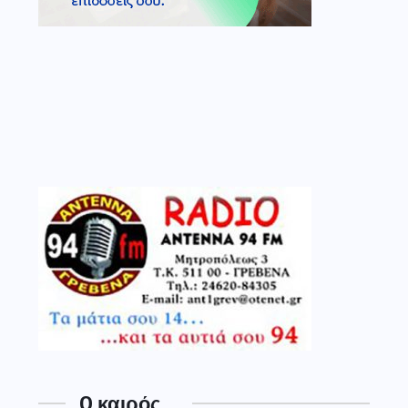
O καιρός