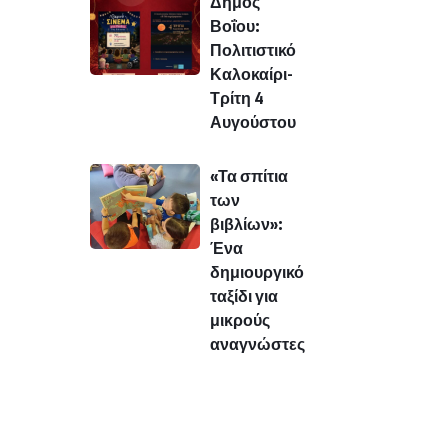
Δήμος
Βοΐου:
Πολιτιστικό
Καλοκαίρι-
Τρίτη 4
Αυγούστου
«Τα σπίτια
των
βιβλίων»:
Ένα
δημιουργικό
ταξίδι για
μικρούς
αναγνώστες