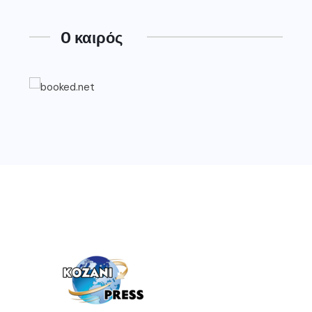
O καιρός