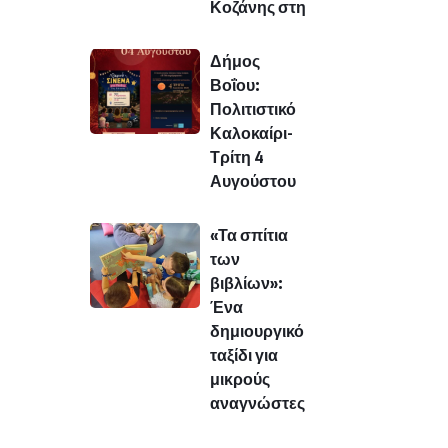
Κοζάνης στη
Δήμος
Βοΐου:
Πολιτιστικό
Καλοκαίρι-
Τρίτη 4
Αυγούστου
«Τα σπίτια
των
βιβλίων»:
Ένα
δημιουργικό
ταξίδι για
μικρούς
αναγνώστες