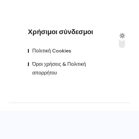
Χρήσιμοι σύνδεσμοι
Πολιτική Cookies
Όροι χρήσεις & Πολιτική
απορρήτου
© 2025,
Kozanipress.gr
All Rights Reserved |
Κατασκευή ιστοσελίδας by
Goldensites