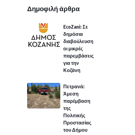
Δημοφιλή άρθρα
EcoZani: Σε
δημόσια
διαβούλευση
οι μικρές
παρεμβάσεις
για την
Κοζάνη
Πετρανά:
Άμεση
παρέμβαση
της
Πολιτικής
Προστασίας
του Δήμου