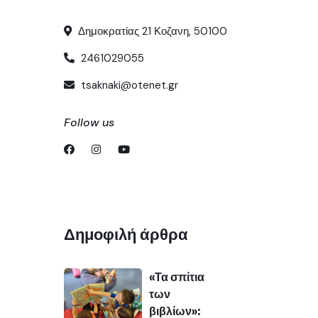
Δημοκρατίας 21 Κοζανη, 50100
2461029055
tsaknaki@otenet.gr
Follow us
Δημοφιλή άρθρα
«Τα σπίτια
των
βιβλίων»: