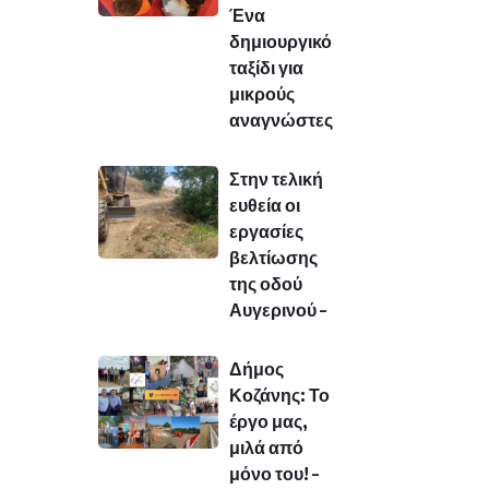
Ένα
δημιουργικό
ταξίδι για
μικρούς
αναγνώστες
Στην τελική
ευθεία οι
εργασίες
βελτίωσης
της οδού
Αυγερινού –
Δήμος
Κοζάνης: Το
έργο μας,
μιλά από
μόνο του! –