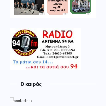
O καιρός