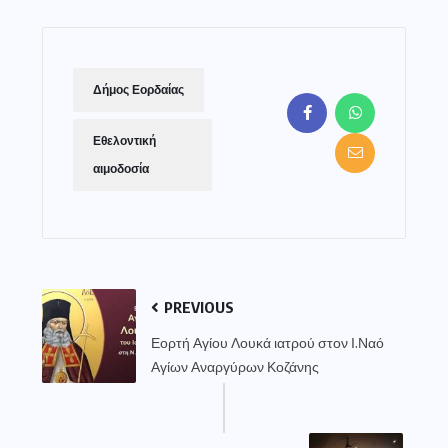
Δήμος Εορδαίας
Εθελοντική
αιμοδοσία
PREVIOUS
Εορτή Αγίου Λουκά ιατρού στον Ι.Ναό
Αγίων Αναργύρων Κοζάνης