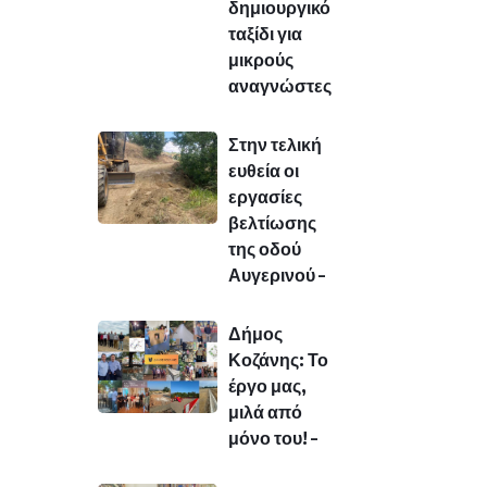
δημιουργικό
ταξίδι για
μικρούς
αναγνώστες
Στην τελική
ευθεία οι
εργασίες
βελτίωσης
της οδού
Αυγερινού –
Δήμος
Κοζάνης: Το
έργο μας,
μιλά από
μόνο του! –