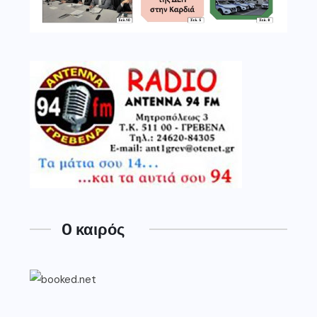
O καιρός