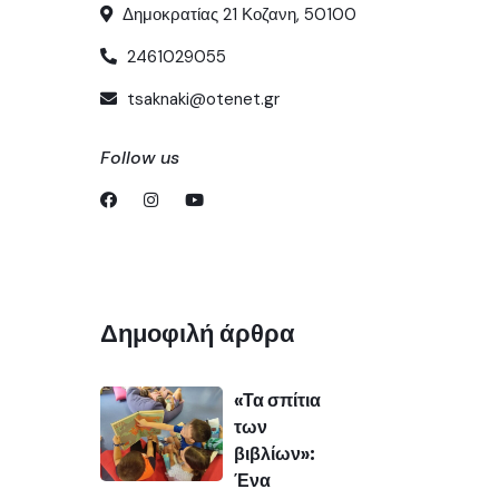
Δημοκρατίας 21 Κοζανη, 50100
2461029055
tsaknaki@otenet.gr
Follow us
Δημοφιλή άρθρα
«Τα σπίτια
των
βιβλίων»:
Ένα