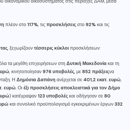
ου οικονομικού οικοσυστήματος στις περιοχές ΔΑΜ, μέσα
ση
πλέον στο
117%
, τις
προσκλήσεις
στο
92%
και τις
ητας
, ξεχωρίζουν
τέσσερις κύκλοι
προσκλήσεων:
όλα τα μεγέθη επιχειρήσεων στη
Δυτική Μακεδονία
και τη
ευρώ
, κινητοποίησαν
976 υποβολές
, με
852 πράξεις
να
νταξη. Η
Δημόσια Δαπάνη
ανέρχεται σε
401,2 εκατ. ευρώ
,
τ. ευρώ
. Οι
έξι προσκλήσεις αποκλειστικά για τον Δήμο
ευρώ
) κατέγραψαν
123 υποβολές
και οδήγησαν σε
80
ευρώ
και συνολικό προϋπολογισμό εγκεκριμένων έργων
332