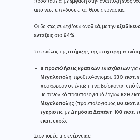
προσπάθεια, με έμφαση στην ανάπτυξη ενός νέ
από νέες επενδύσεις και θέσεις εργασίας.
Οι δείκτες συνεχίζουν ανοδικά, με την
εξειδίκευ
εντάξεις
στο
64%
.
Στο σκέλος της
στήριξης της επιχειρηματικότ
6 προσκλήσεις κρατικών ενισχύσεων
για 
Μεγαλόπολη
, προϋπολογισμού
330 εκατ. 
προχωρούν σε ένταξη ή να βρίσκονται υπό έ
με συνολικό προϋπολογισμό έργων
629 εκα
Μεγαλόπολης
(προϋπολογισμός
86 εκατ. 
εγκρίσεις
, με
Δημόσια Δαπάνη 188 εκατ. 
εκατ. ευρώ
.
Στον τομέα της
ενέργειας
: