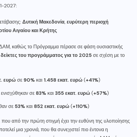
1-2027:
μετάβασης:
Δυτική Μακεδονία
,
ευρύτερη περιοχή
τίου Αιγαίου και Κρήτης
ΥΔΑΜ, καθώς το Πρόγραμμα πέρασε σε φάση ουσιαστικής
ς
δείκτες του προγράμματος για το 2025
σε σχέση με το
τ. ευρώ
σε
90%
και
1.458 εκατ. ευρώ
(
+41%
)
ενισχύθηκαν σε
83%
και
355 εκατ. ευρώ
(
+57%
)
θαν σε
53%
και
852 εκατ. ευρώ
(
+110%
)
, που από την πρώτη στιγμή έχει την ευθύνη της υλοποίησης
οτελεί μια χρονιά, που θα συνεχιστεί πιο έντονα η