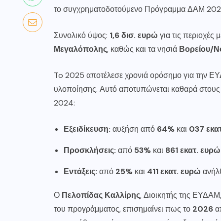
το συγχρηματοδοτούμενο Πρόγραμμα ΔΑΜ 202
Συνολικό ύψος:
1,6 δισ. ευρώ
για τις περιοχές 
Μεγαλόπολης
, καθώς και τα νησιά
Βορείου/Νο
To 2025 αποτέλεσε χρονιά ορόσημο για την Ε
υλοποίησης. Αυτό αποτυπώνεται καθαρά στου
2024:
Εξειδίκευση:
αυξήση από
64%
και
037 εκα
Προσκλήσεις:
από
53%
και
861 εκατ. ευρώ
Εντάξεις:
από
25%
και
411 εκατ. ευρώ
ανήλ
Ο
Πελοπίδας Καλλίρης
, Διοικητής της ΕΥΔΑΜ
του προγράμματος, επισημαίνει πως το
2026
απ