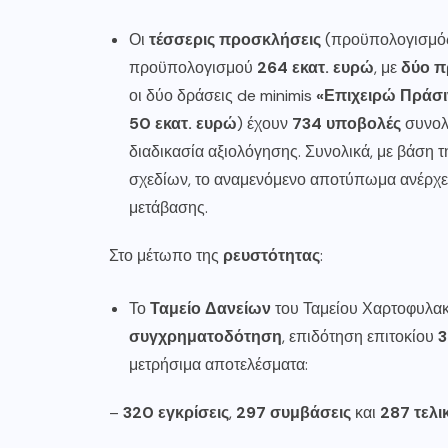
Οι
τέσσερις προσκλήσεις
(προϋπολογισμ
προϋπολογισμού
264 εκατ. ευρώ
, με
δύο π
οι δύο δράσεις de minimis
«Επιχειρώ Πράσι
50 εκατ. ευρώ
) έχουν
734 υποβολές
συνολ
διαδικασία αξιολόγησης. Συνολικά, με βάση
σχεδίων, το αναμενόμενο αποτύπωμα ανέρχετα
μετάβασης.
Στο μέτωπο της
ρευστότητας
:
Το
Ταμείο Δανείων
του Ταμείου Χαρτοφυλα
συγχρηματοδότηση
, επιδότηση επιτοκίου
μετρήσιμα αποτελέσματα:
–
320 εγκρίσεις
,
297 συμβάσεις
και
287 τελι