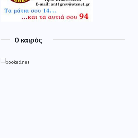
O καιρός