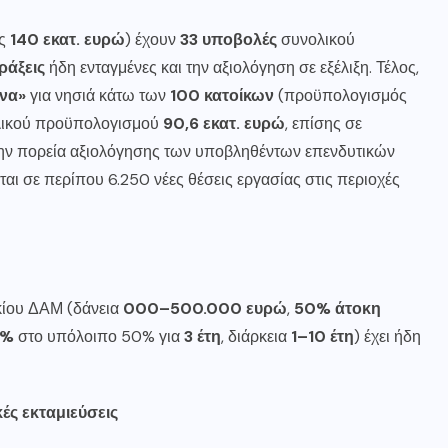
ός
140 εκατ. ευρώ
) έχουν
33 υποβολές
συνολικού
ράξεις
ήδη ενταγμένες και την αξιολόγηση σε εξέλιξη. Τέλος,
να»
για νησιά κάτω των
100 κατοίκων
(προϋπολογισμός
ικού προϋπολογισμού
90,6 εκατ. ευρώ
, επίσης σε
 την πορεία αξιολόγησης των υποβληθέντων επενδυτικών
ι σε περίπου 6.250 νέες θέσεις εργασίας στις περιοχές
κίου ΔΑΜ (δάνεια
000–500.000 ευρώ
,
50% άτοκη
3%
στο υπόλοιπο 50% για
3 έτη
, διάρκεια
1–10 έτη
) έχει ήδη
κές εκταμιεύσεις