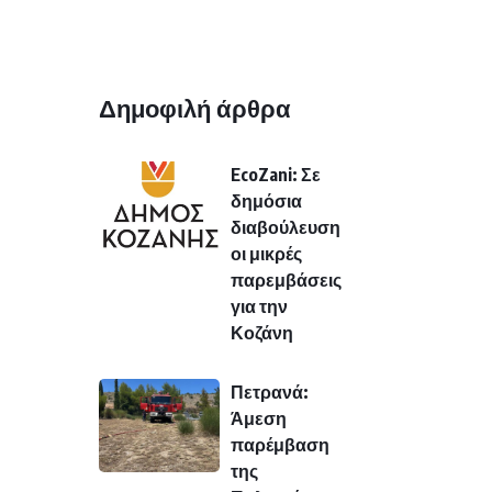
Δημοφιλή άρθρα
EcoZani: Σε
δημόσια
διαβούλευση
οι μικρές
παρεμβάσεις
για την
Κοζάνη
Πετρανά:
Άμεση
παρέμβαση
της