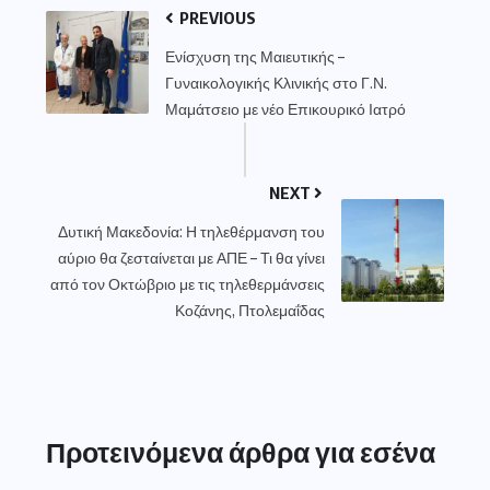
PREVIOUS
Ενίσχυση της Μαιευτικής –
Γυναικολογικής Κλινικής στο Γ.Ν.
Μαμάτσειο με νέο Επικουρικό Ιατρό
NEXT
Δυτική Μακεδονία: Η τηλεθέρμανση του
αύριο θα ζεσταίνεται με ΑΠΕ – Τι θα γίνει
από τον Οκτώβριο με τις τηλεθερμάνσεις
Κοζάνης, Πτολεμαΐδας
Προτεινόμενα άρθρα για εσένα