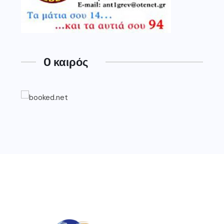
O καιρός