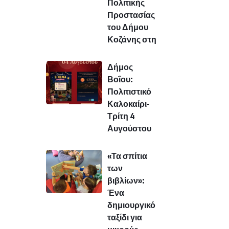
Πολιτικής
Προστασίας
του Δήμου
Κοζάνης στη
Δήμος
Βοΐου:
Πολιτιστικό
Καλοκαίρι-
Τρίτη 4
Αυγούστου
«Τα σπίτια
των
βιβλίων»:
Ένα
δημιουργικό
ταξίδι για