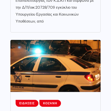
επαναλειτουργίας των Κ.Δ.Α.Π και σύμφωνα με
την Δ/11/οικ:20728/709 εγκύκλιο του
Υπουργείου Εργασίας και Κοινωνικών
Υποθέσεων, από
ΕΙΔΉΣΕΙΣ
ΚΟΖΆΝΗ