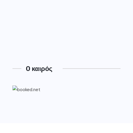
O καιρός