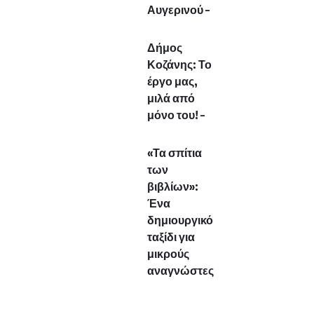
Αυγερινού –
Δήμος
Κοζάνης: Το
έργο μας,
μιλά από
μόνο του! –
«Τα σπίτια
των
βιβλίων»:
Ένα
δημιουργικό
ταξίδι για
μικρούς
αναγνώστες