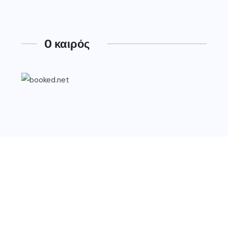
O καιρός