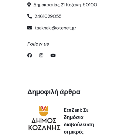
Δημοκρατίας 21 Κοζανη, 50100
2461029055
tsaknaki@otenet.gr
Follow us
Δημοφιλή άρθρα
EcoZani: Σε
δημόσια
διαβούλευση
οι μικρές