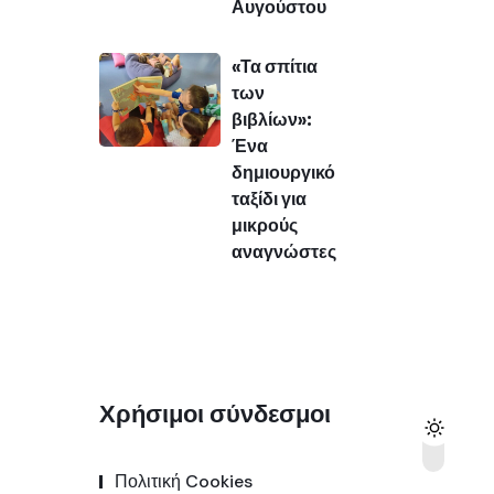
Αυγούστου
«Τα σπίτια
των
βιβλίων»:
Ένα
δημιουργικό
ταξίδι για
μικρούς
αναγνώστες
Χρήσιμοι σύνδεσμοι
Πολιτική Cookies