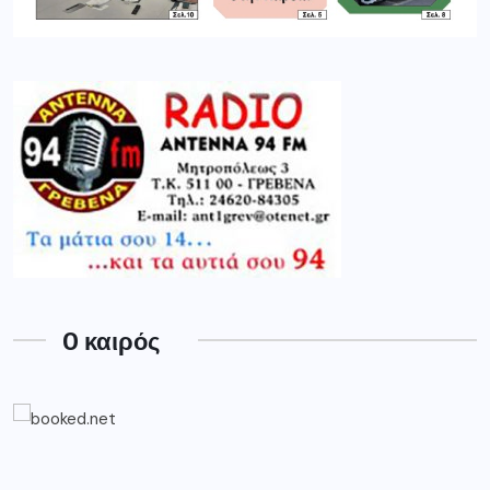
O καιρός