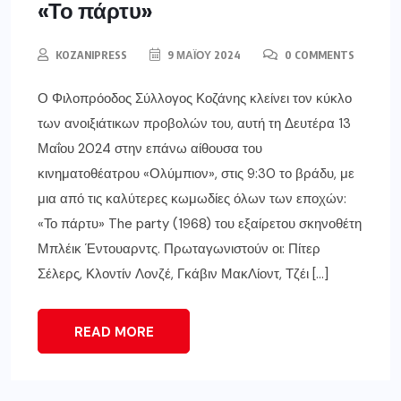
«Το πάρτυ»
KOZANIPRESS
9 ΜΑΪ́ΟΥ 2024
0 COMMENTS
Ο Φιλοπρόοδος Σύλλογος Κοζάνης κλείνει τον κύκλο
των ανοιξιάτικων προβολών του, αυτή τη Δευτέρα 13
Μαΐου 2024 στην επάνω αίθουσα του
κινηματοθέατρου «Ολύμπιον», στις 9:30 το βράδυ, με
μια από τις καλύτερες κωμωδίες όλων των εποχών:
«Το πάρτυ» The party (1968) του εξαίρετου σκηνοθέτη
Μπλέικ Έντουαρντς. Πρωταγωνιστούν οι: Πίτερ
Σέλερς, Κλοντίν Λονζέ, Γκάβιν ΜακΛίοντ, Τζέι […]
READ MORE