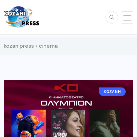
kozanipress
cinema
>
ΚΟΖΆΝΗ