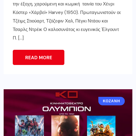
την έξοχη, χαρούμενη και κωμική ταινία του Χένρι
Κόστερ «Χάρβεϊ» Harvey (1950). Πρωταγωνιστούν οι:
Τζέιμς Στιούαρτ, Τζόζεφιν Χαλ, Πέγκι Ντάου και
Τσαρλς Ντρέικ Ο καλοσυνάτος κι ευγενικός Έλγουντ
Π. […]
READ MORE
ΚΟΖΆΝΗ