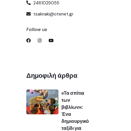
2461029055
tsaknaki@otenet.gr
Follow us
Δημοφιλή άρθρα
«Τα σπίτια
των
βιβλίων»:
Ένα
δημιουργικό
ταξίδι για