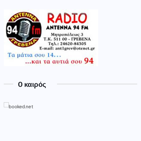
O καιρός