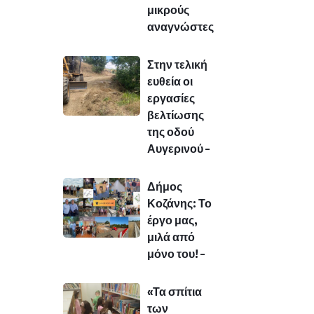
μικρούς
αναγνώστες
Στην τελική
ευθεία οι
εργασίες
βελτίωσης
της οδού
Αυγερινού –
Δήμος
Κοζάνης: Το
έργο μας,
μιλά από
μόνο του! –
«Τα σπίτια
των