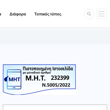
α
Διάφορα
Τοπικός τύπος