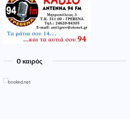
O καιρός