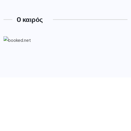
O καιρός