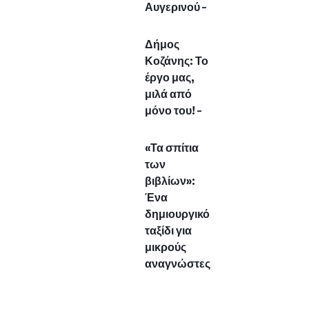
Κοζάνης: Το
έργο μας,
μιλά από
μόνο του! –
«Τα σπίτια
των
βιβλίων»:
Ένα
δημιουργικό
ταξίδι για
μικρούς
αναγνώστες