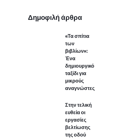
«Τα σπίτια
των
βιβλίων»:
Ένα
δημιουργικό
ταξίδι για
μικρούς
αναγνώστες
Στην τελική
ευθεία οι
εργασίες
βελτίωσης
της οδού
Αυγερινού –
Δήμος