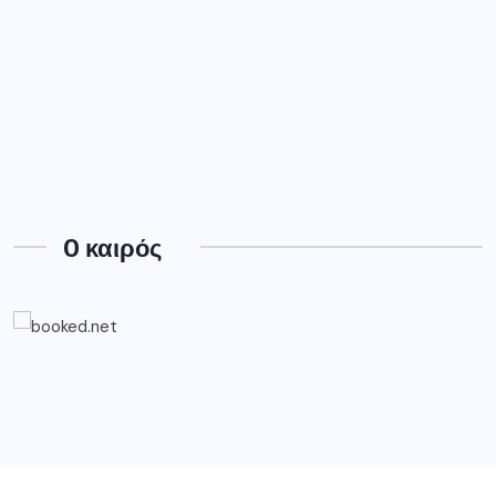
O καιρός