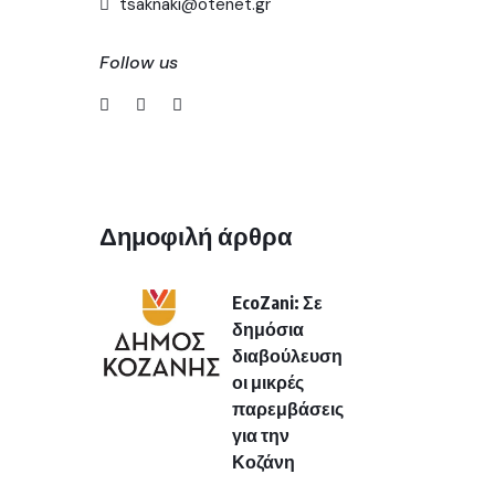
tsaknaki@otenet.gr
Follow us
Δημοφιλή άρθρα
EcoZani: Σε
δημόσια
διαβούλευση
οι μικρές
παρεμβάσεις
για την
Κοζάνη