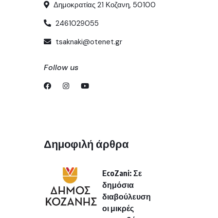
Δημοκρατίας 21 Κοζανη, 50100
2461029055
tsaknaki@otenet.gr
Follow us
Δημοφιλή άρθρα
EcoZani: Σε
δημόσια
διαβούλευση
οι μικρές