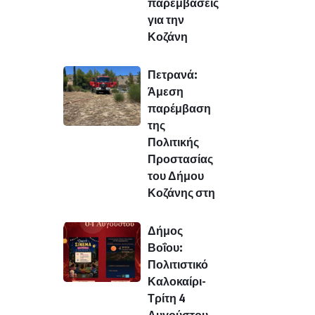
παρεμβάσεις
για την
Κοζάνη
Πετρανά:
Άμεση
παρέμβαση
της
Πολιτικής
Προστασίας
του Δήμου
Κοζάνης στη
Δήμος
Βοΐου:
Πολιτιστικό
Καλοκαίρι-
Τρίτη 4
Αυγούστου