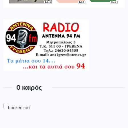
O καιρός