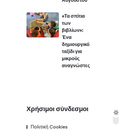
«Τα σπίτια
των
βιβλίων»:
Ένα
δημιουργικό
ταξίδι για
μικρούς
αναγνώστες
Χρήσιμοι σύνδεσμοι
Πολιτική Cookies