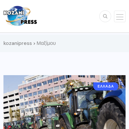
kozanipress
Μαξίμου
>
ΕΛΛΆΔΑ