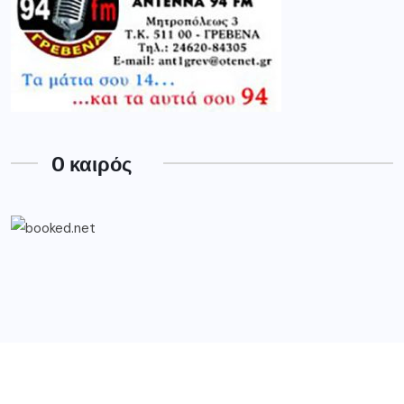
O καιρός