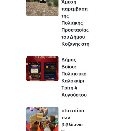
Άμεση
παρέμβαση
της
Πολιτικής
Προστασίας
του Δήμου
Κοζάνης στη
Δήμος
Βοΐου:
Πολιτιστικό
Καλοκαίρι-
Τρίτη 4
Αυγούστου
«Τα σπίτια
των
βιβλίων»: