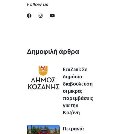
Follow us
Δημοφιλή άρθρα
EcoZani: Σε
δημόσια
διαβούλευση
οι μικρές
παρεμβάσεις
για την
Κοζάνη
Πετρανά: