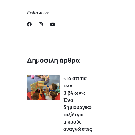
Follow us
Δημοφιλή άρθρα
«Τα σπίτια
των
βιβλίων»:
Ένα
δημιουργικό
ταξίδι για
μικρούς
αναγνώστες