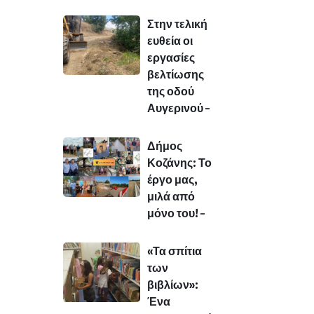
Στην τελική
ευθεία οι
εργασίες
βελτίωσης
της οδού
Αυγερινού –
Δήμος
Κοζάνης: Το
έργο μας,
μιλά από
μόνο του! –
«Τα σπίτια
των
βιβλίων»:
Ένα