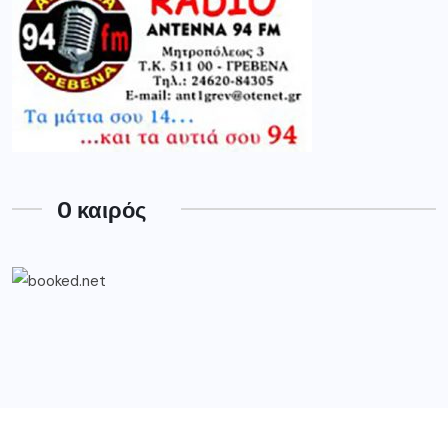
O καιρός