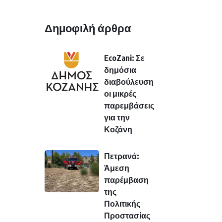
Δημοφιλή άρθρα
EcoZani: Σε
δημόσια
διαβούλευση
οι μικρές
παρεμβάσεις
για την
Κοζάνη
Πετρανά:
Άμεση
παρέμβαση
της
Πολιτικής
Προστασίας