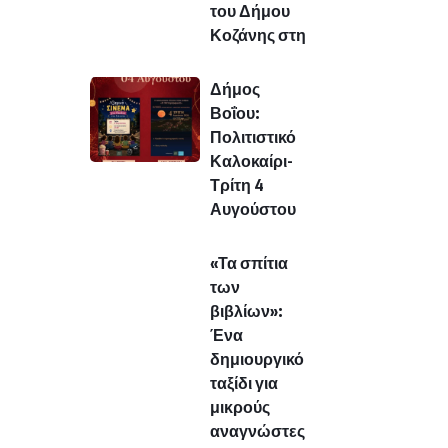
του Δήμου
Κοζάνης στη
Δήμος
Βοΐου:
Πολιτιστικό
Καλοκαίρι-
Τρίτη 4
Αυγούστου
«Τα σπίτια
των
βιβλίων»:
Ένα
δημιουργικό
ταξίδι για
μικρούς
αναγνώστες