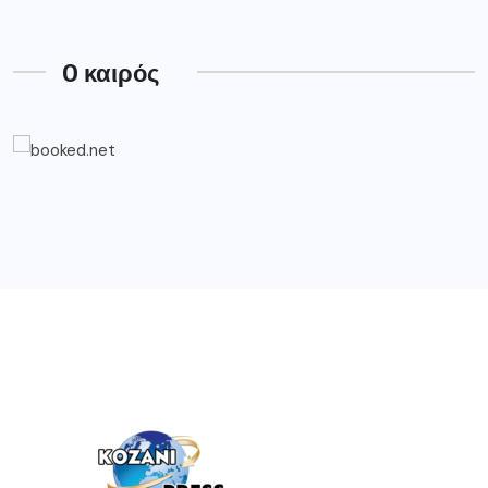
O καιρός