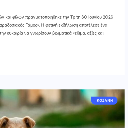
νών και φίλων πραγματοποιήθηκε την Τρίτη 30 Ιουνίου 2026
 Παραδοσιακός Γάμος». Η φετινή εκδήλωση αποτέλεσε ένα
την ευκαιρία να γνωρίσουν βιωματικά «έθιμα, αξίες και
ΑΠΌΨΕΙΣ
ΚΟΖΆΝΗ