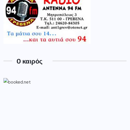
O καιρός