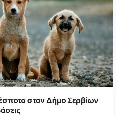
δέσποτα στον Δήμο Σερβίων
βάσεις