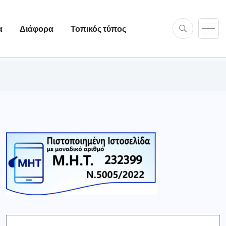
α
Διάφορα
Τοπικός τύπος