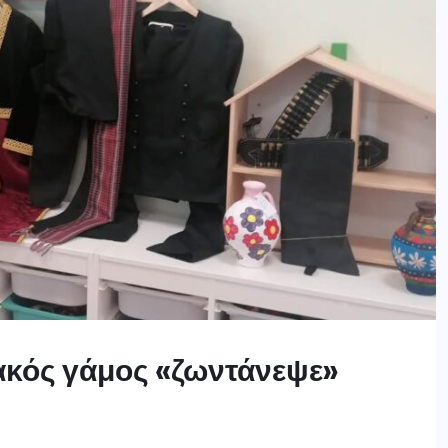
κός γάμος «ζωντάνεψε»