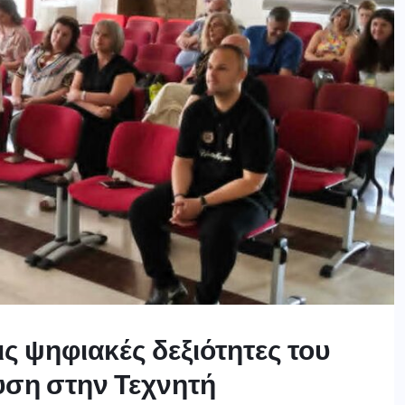
ις ψηφιακές δεξιότητες του
υση στην Τεχνητή