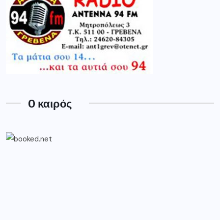
O καιρός