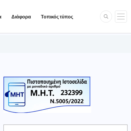
α
Διάφορα
Τοπικός τύπος