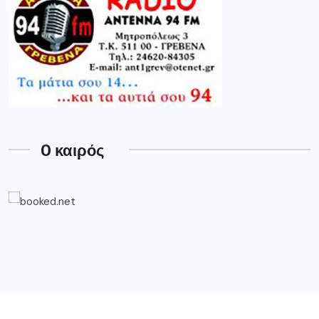
O καιρός