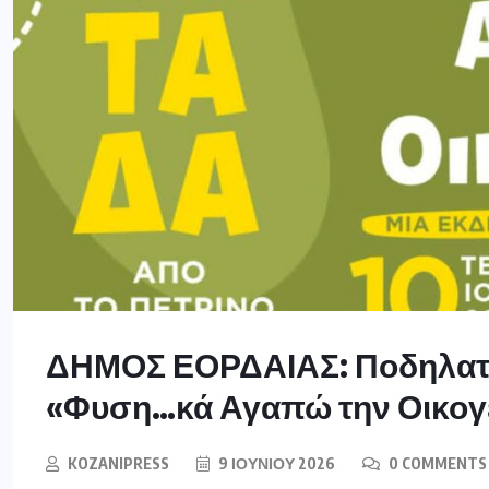
ΔΗΜΟΣ ΕΟΡΔΑΙΑΣ: Ποδηλατάδ
«Φυση…κά Αγαπώ την Οικογ
KOZANIPRESS
9 ΙΟΥΝΊΟΥ 2026
0 COMMENTS