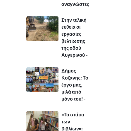
αναγνώστες
Στην τελική
ευθεία οι
εργασίες
βελτίωσης
της οδού
Αυγερινού –
Δήμος
Κοζάνης: Το
έργο μας,
μιλά από
μόνο του! –
«Τα σπίτια
των
βιβλίων»: