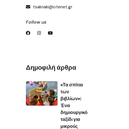
tsaknaki@otenet.gr
Follow us
Δημοφιλή άρθρα
«Τα σπίτια
των
βιβλίων»:
Ένα
δημιουργικό
ταξίδι για
μικρούς