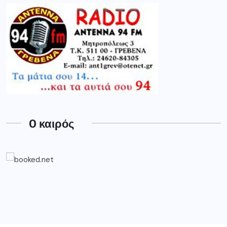
O καιρός