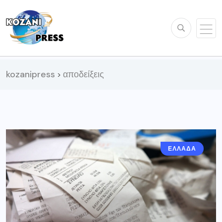
kozanipress
αποδείξεις
>
ΕΛΛΆΔΑ