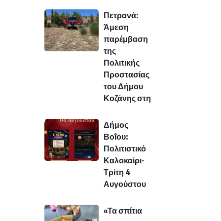
Πετρανά:
Άμεση
παρέμβαση
της
Πολιτικής
Προστασίας
του Δήμου
Κοζάνης στη
Δήμος
Βοΐου:
Πολιτιστικό
Καλοκαίρι-
Τρίτη 4
Αυγούστου
«Τα σπίτια