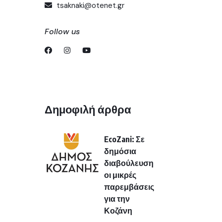
tsaknaki@otenet.gr
Follow us
Δημοφιλή άρθρα
EcoZani: Σε
δημόσια
διαβούλευση
οι μικρές
παρεμβάσεις
για την
Κοζάνη