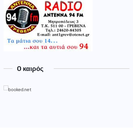
O καιρός