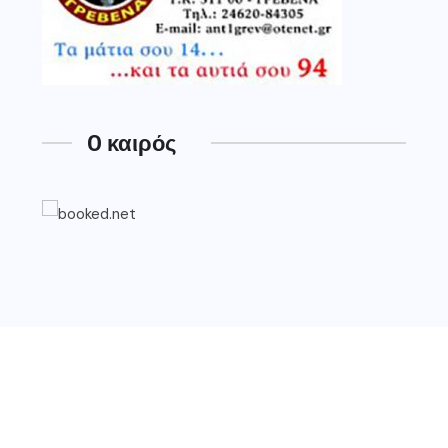
O καιρός