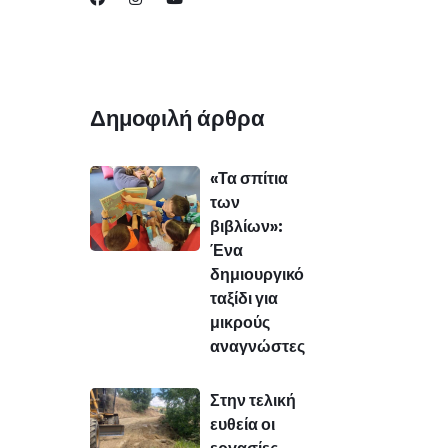
Δημοφιλή άρθρα
«Τα σπίτια
των
βιβλίων»:
Ένα
δημιουργικό
ταξίδι για
μικρούς
αναγνώστες
Στην τελική
ευθεία οι