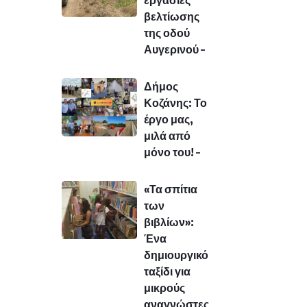
εργασίες
βελτίωσης
της οδού
Αυγερινού –
Δήμος
Κοζάνης: Το
έργο μας,
μιλά από
μόνο του! –
«Τα σπίτια
των
βιβλίων»:
Ένα
δημιουργικό
ταξίδι για
μικρούς
αναγνώστες