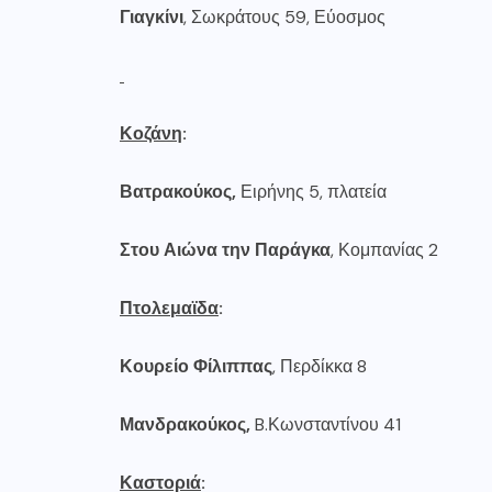
Γιαγκίνι
, Σωκράτους 59, Εύοσμος
Κοζάνη
:
Βατρακούκος
,
Ειρήνης 5, πλατεία
Στου Αιώνα την
Παράγκα
, Κομπανίας 2
Πτολεμαϊδα
:
Κουρείο Φίλιππας
, Περδίκκα 8
Μανδρακούκος,
B.Κωνσταντίνου 41
Καστοριά
: