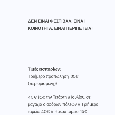
ΔΕΝ
ΕΙΝΑΙ
ΦΕΣΤΙΒΑΛ
,
ΕΙΝΑΙ
ΚΟΙΝΟΤΗΤΑ, ΕΙΝΑΙ ΠΕΡΙΠΕΤΕΙΑ
!
Τ
ι
μ
έ
ς
ε
ι
σ
ι
τηρ
ί
ων
:
Τριήμερο προπώληση: 35€
(περιορισμένη)/
40€ έως την Τετάρτη 8 Ιουλίου, σε
μαγαζιά διαφόρων πόλεων // Τριήμερο
ταμείο: 40€ // Ημέρα ταμείο: 15€