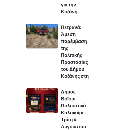
για την
Κοζάνη
Πετρανά:
Άμεση
παρέμβαση
της
Πολιτικής
Προστασίας
του Δήμου
Κοζάνης στη
Δήμος
Βοΐου:
Πολιτιστικό
Καλοκαίρι-
Τρίτη 4
Αυγούστου