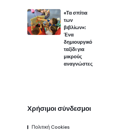
«Τα σπίτια
των
βιβλίων»:
Ένα
δημιουργικό
ταξίδι για
μικρούς
αναγνώστες
Χρήσιμοι σύνδεσμοι
Πολιτική Cookies