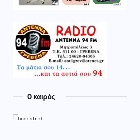
O καιρός