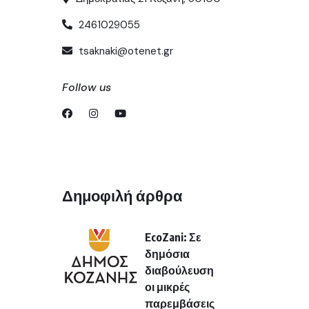
2461029055
tsaknaki@otenet.gr
Follow us
Δημοφιλή άρθρα
EcoZani: Σε
δημόσια
διαβούλευση
οι μικρές
παρεμβάσεις