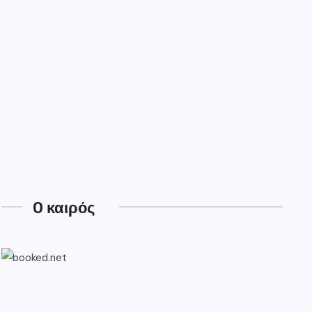
O καιρός