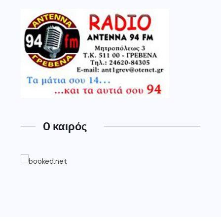
O καιρός