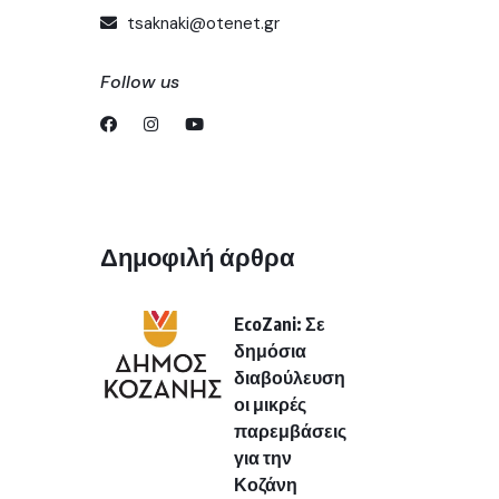
tsaknaki@otenet.gr
Follow us
Δημοφιλή άρθρα
EcoZani: Σε
δημόσια
διαβούλευση
οι μικρές
παρεμβάσεις
για την
Κοζάνη