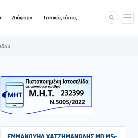
α
Διάφορα
Τοπικός τύπος
Οδού