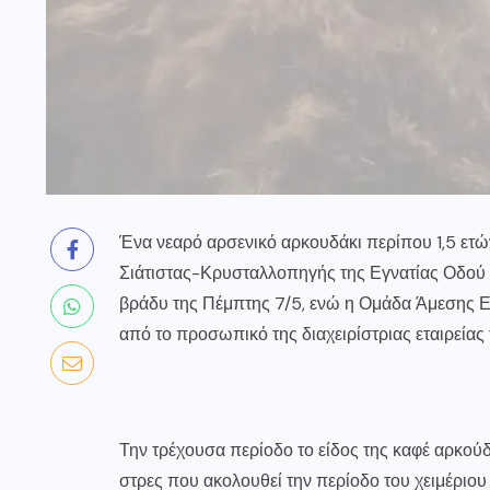
Ένα νεαρό αρσενικό αρκουδάκι περίπου 1,5 ετώ
Σιάτιστας-Κρυσταλλοπηγής της Εγνατίας Οδού σ
βράδυ της Πέμπτης 7/5, ενώ η Ομάδα Άμεσης Ε
από το προσωπικό της διαχειρίστριας εταιρείας
Την τρέχουσα περίοδο το είδος της καφέ αρκού
στρες που ακολουθεί την περίοδο του χειμέριου