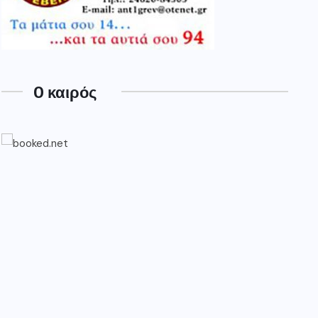
O καιρός