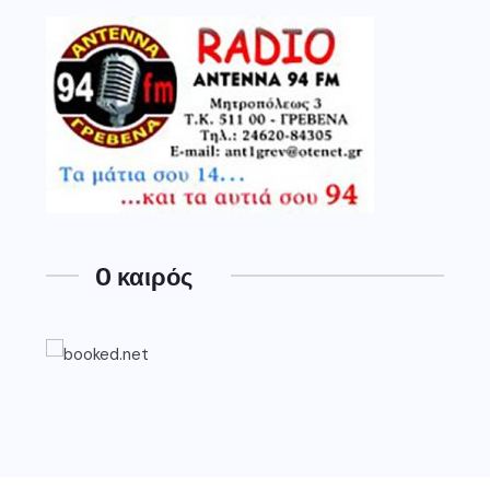
O καιρός