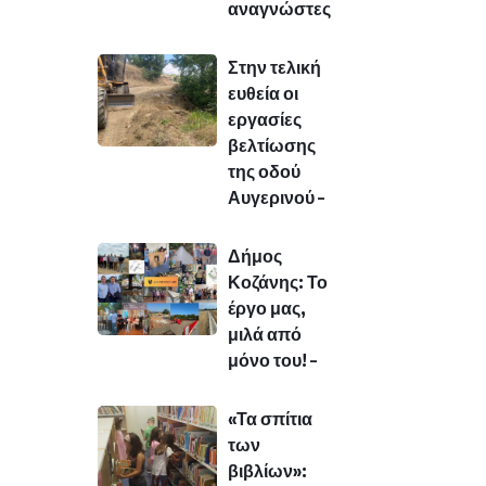
αναγνώστες
Στην τελική
ευθεία οι
εργασίες
βελτίωσης
της οδού
Αυγερινού –
Δήμος
Κοζάνης: Το
έργο μας,
μιλά από
μόνο του! –
«Τα σπίτια
των
βιβλίων»: