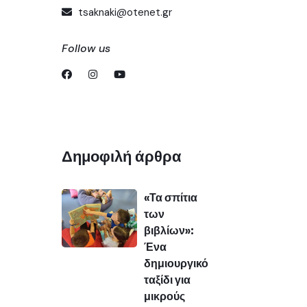
tsaknaki@otenet.gr
Follow us
Δημοφιλή άρθρα
«Τα σπίτια
των
βιβλίων»:
Ένα
δημιουργικό
ταξίδι για
μικρούς