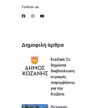
Follow us
Δημοφιλή άρθρα
EcoZani: Σε
δημόσια
διαβούλευση
οι μικρές
παρεμβάσεις
για την
Κοζάνη
Πετρανά: