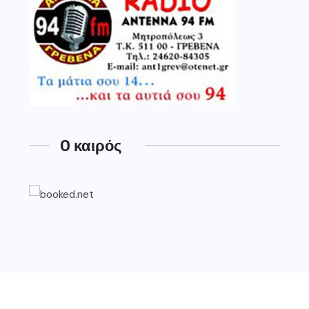
O καιρός