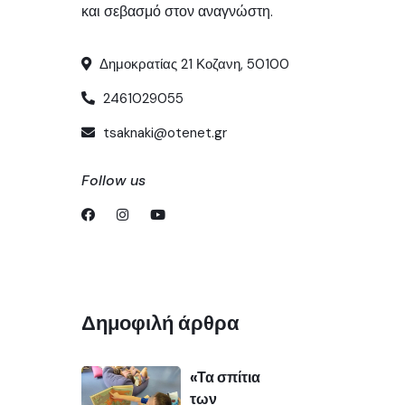
και σεβασμό στον αναγνώστη.
Δημοκρατίας 21 Κοζανη, 50100
2461029055
tsaknaki@otenet.gr
Follow us
Δημοφιλή άρθρα
«Τα σπίτια
των