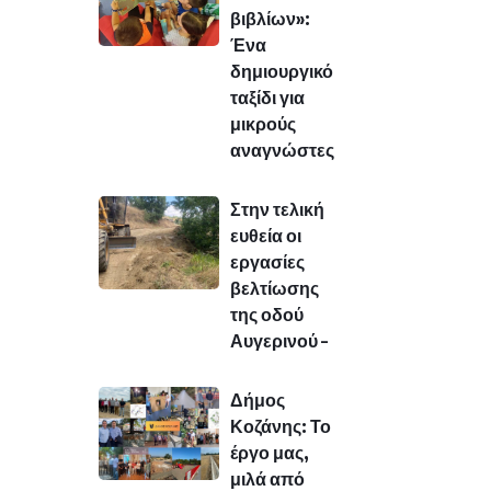
βιβλίων»:
Ένα
δημιουργικό
ταξίδι για
μικρούς
αναγνώστες
Στην τελική
ευθεία οι
εργασίες
βελτίωσης
της οδού
Αυγερινού –
Δήμος
Κοζάνης: Το
έργο μας,
μιλά από